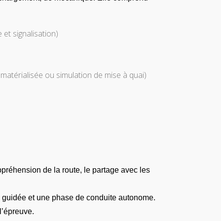
et signalisation)
matérialisée ou simulation de mise à quai)
préhension de la route, le partage avec les
ase guidée et une phase de conduite autonome.
 l’épreuve.