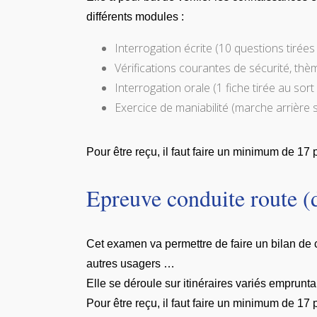
différents modules :
Interrogation écrite (10 questions tirée
Vérifications courantes de sécurité, th
Interrogation orale (1 fiche tirée au sort
Exercice de maniabilité (marche arrière
Pour être reçu, il faut faire un minimum de 17 
Epreuve conduite route (
Cet examen va permettre de faire un bilan de 
autres usagers …
Elle se déroule sur itinéraires variés emprun
Pour être reçu, il faut faire un minimum de 17 